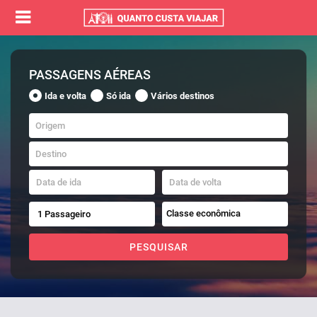
PASSAGENS AÉREAS
Ida e volta
Só ida
Vários destinos
Origem
Destino
Data de ida
Data de volta