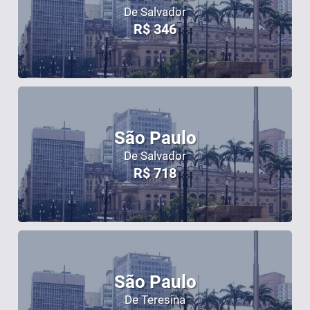
De Salvador
R$
346
São Paulo
De Salvador
R$
718
São Paulo
De Teresina