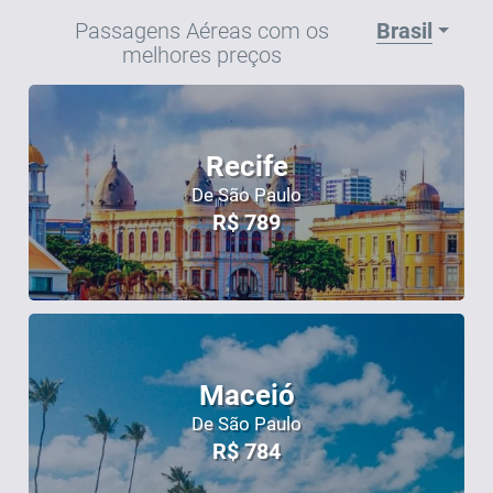
Passagens Aéreas com os
Brasil
melhores preços
Recife
De São Paulo
R$
789
Maceió
De São Paulo
R$
784