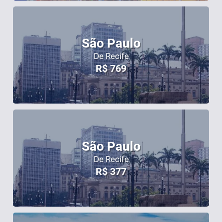
São Paulo
De Recife
R$
769
São Paulo
De Recife
R$
377