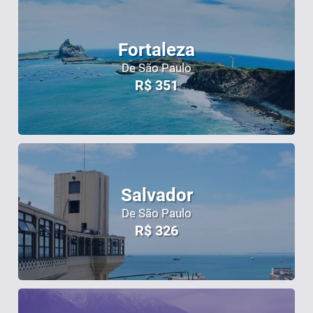
Fortaleza
De São Paulo
R$
351
Salvador
De São Paulo
R$
326