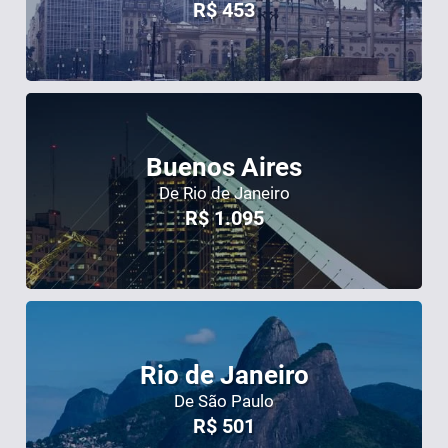
R$
453
Buenos Aires
De Rio de Janeiro
R$
1.095
Rio de Janeiro
De São Paulo
R$
501