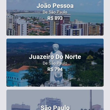
João Pessoa
De São Paulo
R$
893
Juazeiro Do Norte
De São Paulo
R$
794
São Paulo