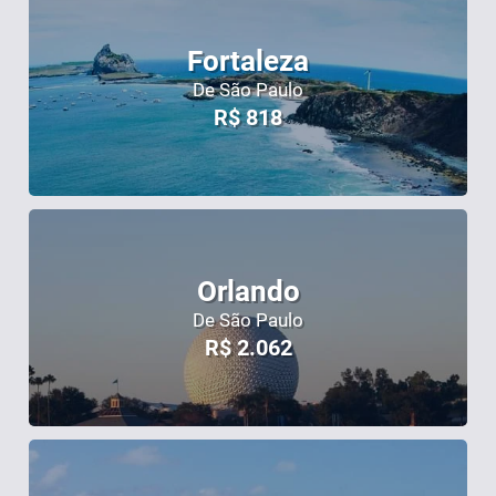
Fortaleza
De São Paulo
R$
818
Orlando
De São Paulo
R$
2.062